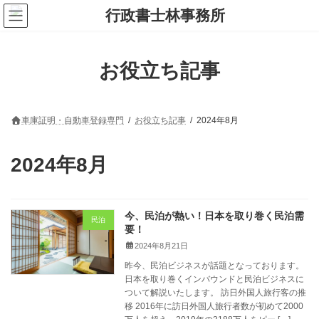
コ
ナ
ン
ビ
テ
ゲ
ン
ー
ツ
シ
お役立ち記事
へ
ョ
ス
ン
キ
に
ッ
移
プ
動
車庫証明・自動車登録専門
お役立ち記事
2024年8月
2024年8月
今、民泊が熱い！日本を取り巻く民泊需
民泊
要！
2024年8月21日
昨今、民泊ビジネスが話題となっております。
日本を取り巻くインバウンドと民泊ビジネスに
ついて解説いたします。 訪日外国人旅行客の推
移 2016年に訪日外国人旅行者数が初めて2000