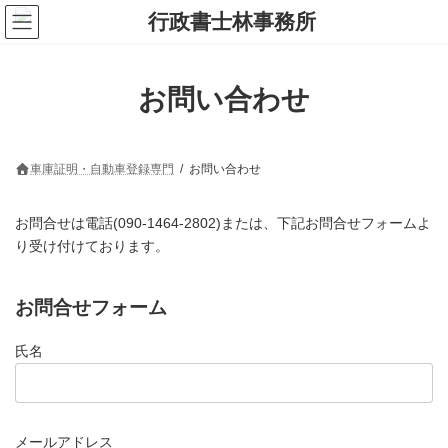
コ
ナ
ン
ビ
テ
ゲ
ン
ー
ツ
シ
お問い合わせ
へ
ョ
ス
ン
キ
に
ッ
移
プ
動
車庫証明・自動車登録専門
お問い合わせ
お問合せは電話(090-1464-2802)または、下記お問合せフォームよ
り受け付けております。
お問合せフォーム
氏名
メールアドレス