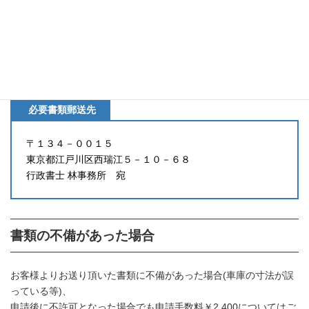
〇保管場所権限書（
自認書
or
使用承諾書
）
※車庫が月極駐車場等の場合は賃貸契約書でも代替可能な場合
がございます。
〇申請者の住所と本拠の位置が異なる場合は本拠の位置の住所を
証明できるもの（公共料金領収書等）
必要書類郵送先
〒１３４－００１５
東京都江戸川区西瑞江５－１０－６８
行政書士 林事務所 宛
書類の不備があった場合
お客様よりお送り頂いた書類に不備があった場合(車庫の寸法が誤
っている等)、
申請後に不許可となった場合でも申請手数料￥2,400についてはご