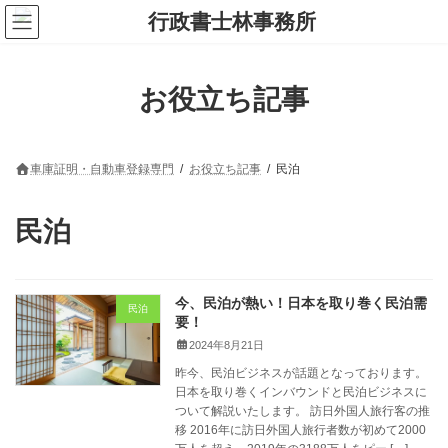
コ
ナ
ン
ビ
テ
ゲ
ン
ー
ツ
シ
お役立ち記事
へ
ョ
ス
ン
キ
に
ッ
移
プ
動
車庫証明・自動車登録専門
お役立ち記事
民泊
民泊
今、民泊が熱い！日本を取り巻く民泊需
民泊
要！
2024年8月21日
昨今、民泊ビジネスが話題となっております。
日本を取り巻くインバウンドと民泊ビジネスに
ついて解説いたします。 訪日外国人旅行客の推
移 2016年に訪日外国人旅行者数が初めて2000