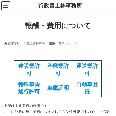
コ
ナ
ン
ビ
テ
ゲ
ン
ー
ツ
シ
報酬・費用について
へ
ョ
ス
ン
キ
に
ッ
移
プ
動
車庫証明・自動車登録専門
報酬・費用について
建設業許
産廃業許
運送業許
可
可
可
特殊車両
自動車登
車庫証明
通行許可
録
上記は主要業務の費用です。
ここに記載の無い業務につきましても受任可能ですので、ご相談