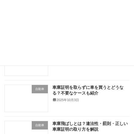
【最新版】江東区の車庫証明の取得の方
自動車
法【￥7,700～】
2026年7月12日
【車庫証明】墨田区の車庫証明の交付日
車庫証明
数
2025年10月17日
車庫証明を取らずに車を買うとどうな
自動車
る？不要なケースも紹介
2025年10月3日
車庫飛ばしとは？違法性・罰則・正しい
自動車
車庫証明の取り方を解説